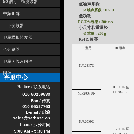
5G信号干扰滤波器
¬
低噪声系数
Ø
噪声系数：0.8dB
中频矩阵
¬
低功耗
¬
DC工作电流：200 mA
上下变频器
¬
小尺寸和重量轻
Ø
重量：260 g
卫星模拟转发器
¬
RoHS兼容
型号
RF频率
合分路器
卫星天线及附件
NJ
R2837U
附件
客服中心
Hotline / 联系电话
1
0
.
95GHz至
1
1
.
7
0GHz
010-
80259830
NJ
R2837UN
Fax / 传真
010-66537763
E-mail / 邮箱
sales@satbase.cn
NJ
R2839U
Hours / 服务时间
1
1
.
20GHz至
9:00 AM - 5:30 PM
1
1
.
7
0GHz