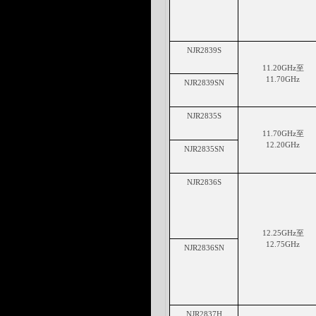
NJ
R2839S
1
1
.
20GHz至
1
1
.
7
0GHz
NJ
R2839SN
NJ
R2835S
1
1
.
70GHz至
1
2
.
2
0GHz
NJ
R2835SN
NJ
R2836S
1
2
.
25GHz至
1
2
.
75
GHz
NJ
R2836SN
NJ
R2837H