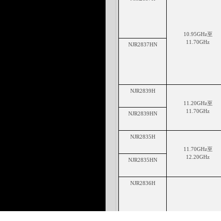
1
0
.
95GHz至
1
1
.
7
0GHz
NJ
R2837HN
NJ
R2839H
1
1
.
20GHz至
1
1
.
7
0GHz
NJ
R2839HN
NJ
R2835H
1
1
.
70GHz至
1
2
.
2
0GHz
NJ
R2835HN
NJ
R2836H
1
2
.
25GHz至