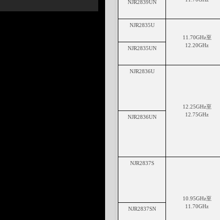
NJ
R2839UN
NJ
R2835U
1
1
.
70GHz至
1
2
.
2
0GHz
NJ
R2835UN
NJ
R2836U
1
2
.
25GHz至
1
2
.
75
GHz
NJ
R2836UN
NJ
R2837S
1
0
.
95GHz至
1
1
.
7
0GHz
NJ
R2837SN